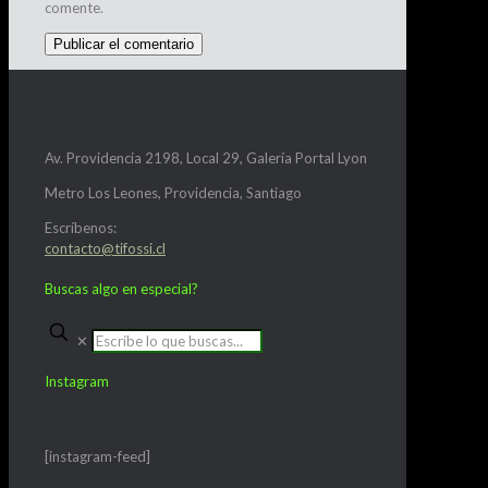
comente.
Av. Providencia 2198, Local 29, Galería Portal Lyon
Metro Los Leones, Providencia, Santiago
Escríbenos:
contacto@tifossi.cl
Buscas algo en especial?
✕
Instagram
[instagram-feed]