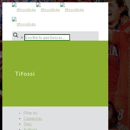
✕
Tifossi
Filter by
Categorias
Tags
Authors