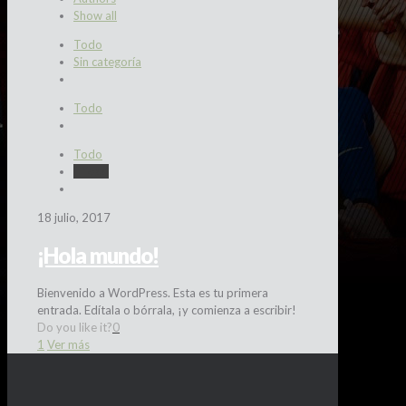
Show all
Todo
Sin categoría
Todo
Todo
Tifossi
18 julio, 2017
¡Hola mundo!
Bienvenido a WordPress. Esta es tu primera
entrada. Edítala o bórrala, ¡y comienza a escribir!
Do you like it?
0
1
Ver más