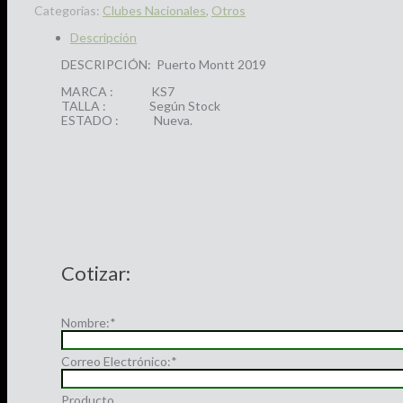
Categorías:
Clubes Nacionales
,
Otros
Descripción
DESCRIPCIÓN: Puerto Montt 2019
MARCA : KS7
TALLA : Según Stock
ESTADO : Nueva.
Cotizar:
Nombre:
*
Correo Electrónico:
*
Producto