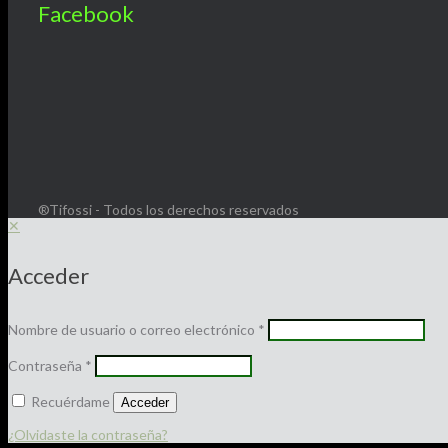
Facebook
®Tifossi - Todos los derechos reservados
✕
Acceder
Nombre de usuario o correo electrónico
*
Contraseña
*
Recuérdame
Acceder
¿Olvidaste la contraseña?