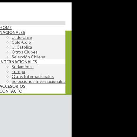
HOME
NACIONALES
U. de Chile
Colo-Colo
U. Católica
Otros Clubes
Selección Chilena
INTERNACIONALES
Sudamérica
Europa
Otras Internacionales
Selecciones Internacionales
ACCESORIOS
CONTACTO