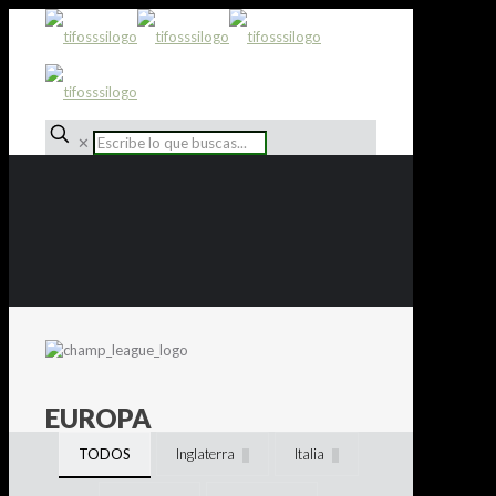
✕
EUROPA
TODOS
Inglaterra
Italia