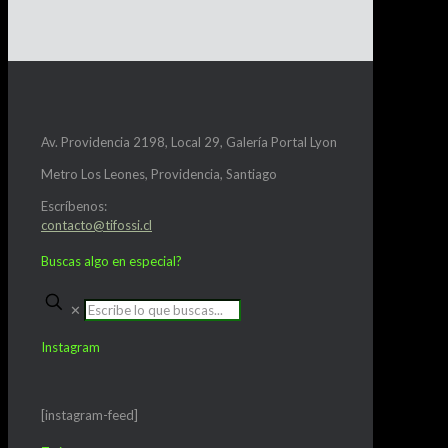
Av. Providencia 2198, Local 29, Galería Portal Lyon
Metro Los Leones, Providencia, Santiago
Escríbenos:
contacto@tifossi.cl
Buscas algo en especial?
✕
Instagram
[instagram-feed]