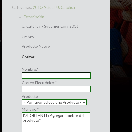
Categorías:
2010-Actual
,
U. Catolica
Descripción
U. Católica – Sudamericana 2016
Umbro
Producto Nuevo
Cotizar:
Nombre:
*
Correo Electrónico:
*
Producto
Mensaje:
*