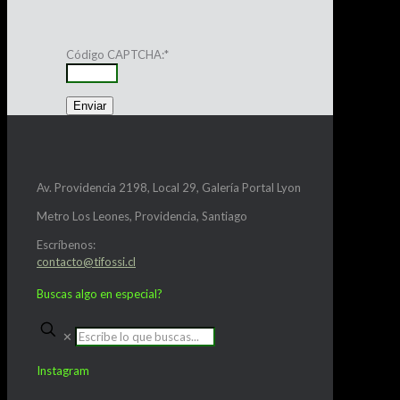
Código CAPTCHA:
*
Av. Providencia 2198, Local 29, Galería Portal Lyon
Metro Los Leones, Providencia, Santiago
Escríbenos:
contacto@tifossi.cl
Buscas algo en especial?
✕
Instagram