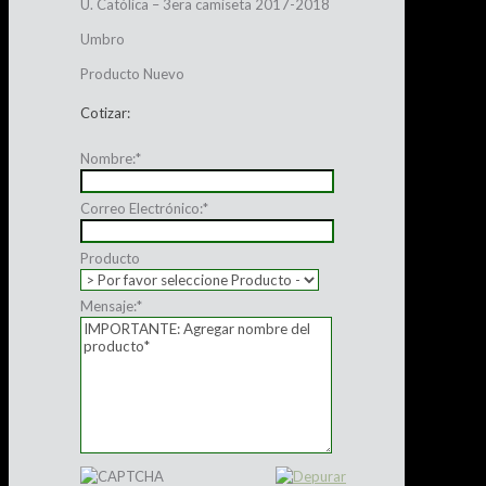
U. Católica – 3era camiseta 2017-2018
Umbro
Producto Nuevo
Cotizar:
Nombre:
*
Correo Electrónico:
*
Producto
Mensaje:
*