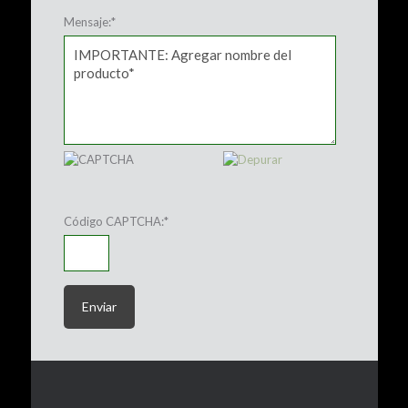
Mensaje:
*
Código CAPTCHA:
*