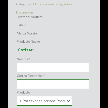
Categorías:
Clubes Europeos
,
Inglaterra
Descripción
Liverpool Arquero
Talla : L
Marca: Warrior
Producto Nuevo
Cotizar:
Nombre:
*
Correo Electrónico:
*
Producto