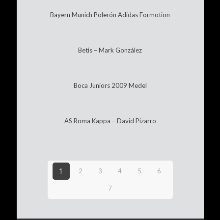
Bayern Munich Polerón Adidas Formotion
Betis – Mark González
Boca Juniors 2009 Medel
AS Roma Kappa – David Pizarro
1
2
3
4
5
6
7