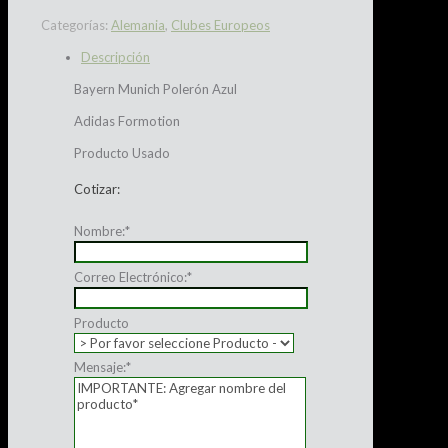
Categorías:
Alemania
,
Clubes Europeos
Descripción
Bayern Munich Polerón Azul
Adidas Formotion
Producto Usado
Cotizar:
Nombre:
*
Correo Electrónico:
*
Producto
Mensaje:
*