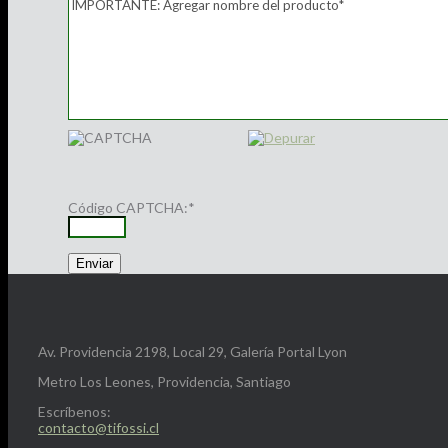
Código CAPTCHA:
*
Av. Providencia 2198, Local 29, Galería Portal Lyon
Metro Los Leones, Providencia, Santiago
Escríbenos:
contacto@tifossi.cl