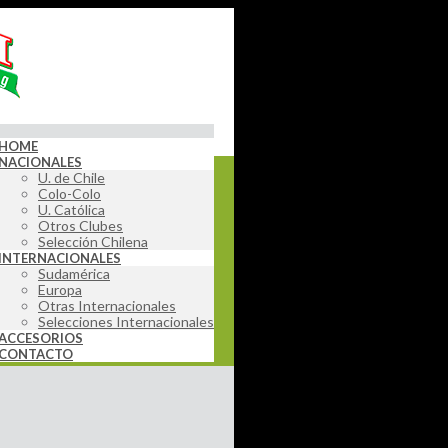
HOME
NACIONALES
U. de Chile
Colo-Colo
U. Católica
Otros Clubes
Selección Chilena
INTERNACIONALES
Sudamérica
Europa
Otras Internacionales
Selecciones Internacionales
ACCESORIOS
CONTACTO