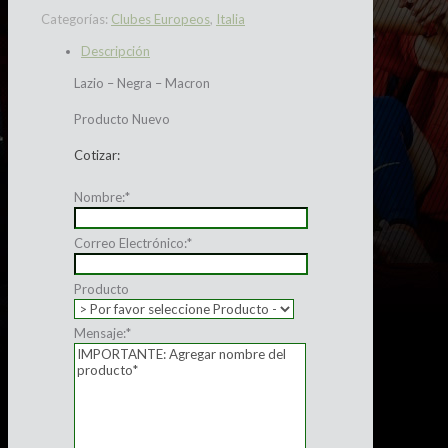
Categorías:
Clubes Europeos
,
Italia
Descripción
Lazio – Negra – Macron
Producto Nuevo
Cotizar:
Nombre:
*
Correo Electrónico:
*
Producto
Mensaje:
*