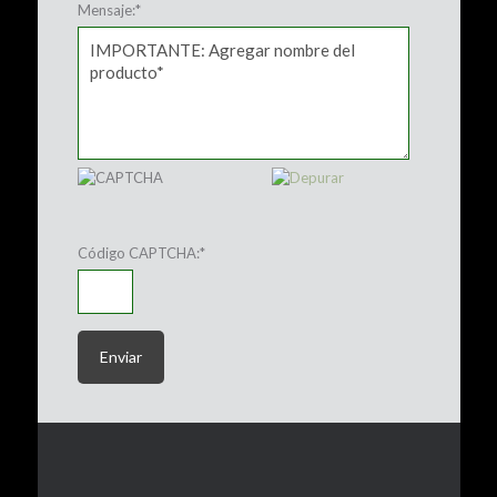
Mensaje:
*
Código CAPTCHA:
*