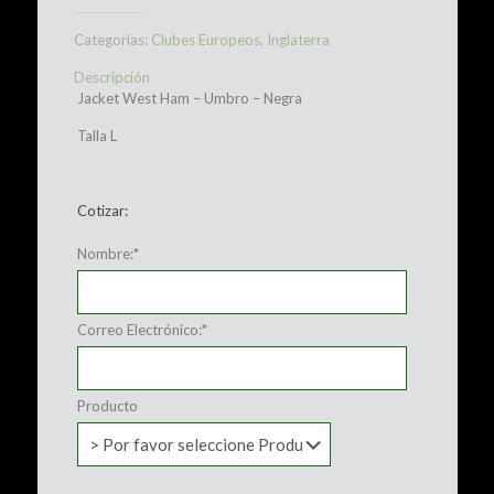
Categorías:
Clubes Europeos
,
Inglaterra
Descripción
Jacket West Ham – Umbro – Negra
Talla L
Cotizar:
Nombre:
*
Correo Electrónico:
*
Producto