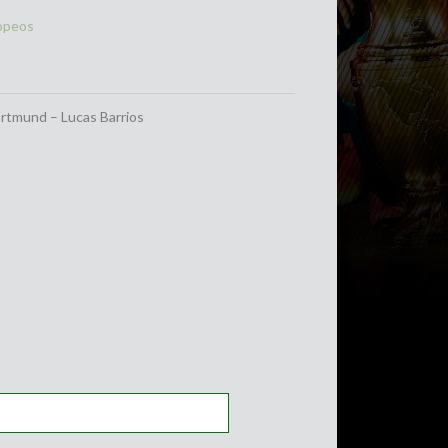
opeos
ortmund – Lucas Barrios