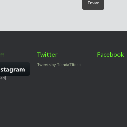
am
Twitter
Facebook
Tweets by TiendaTifossi
eed]