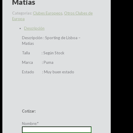
Matias
Categorías:
Clubes Europeos
,
Otros Clubes de
Europa
Descripción
Descripción : Sporting de Lisboa –
Matias
Talla : Según Stock
Marca : Puma
Estado : Muy buen estado
Cotizar:
Nombre:
*