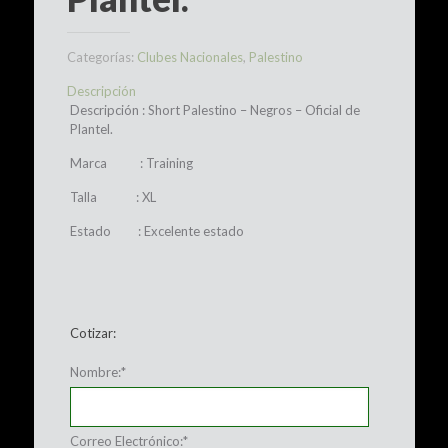
Categorías:
Clubes Nacionales
,
Palestino
Descripción
Descripción : Short Palestino – Negros – Oficial de
Plantel.
Marca : Training
Talla : XL
Estado : Excelente estado
Cotizar:
Nombre:
*
Correo Electrónico:
*