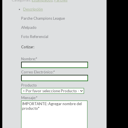
Categorías:
Estampados
,
Parches
Descripción
Parche Champions League
Afelpado
Foto Referencial
Cotizar:
Nombre:
*
Correo Electrónico:
*
Producto
Mensaje:
*