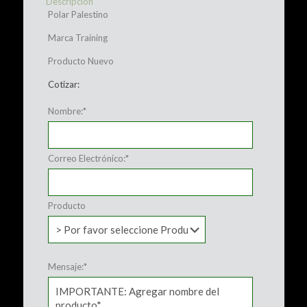
Descripción
Polar Palestino
Marca Training
Producto Nuevo
Cotizar:
Nombre:
*
Correo Electrónico:
*
Producto
Mensaje:
*