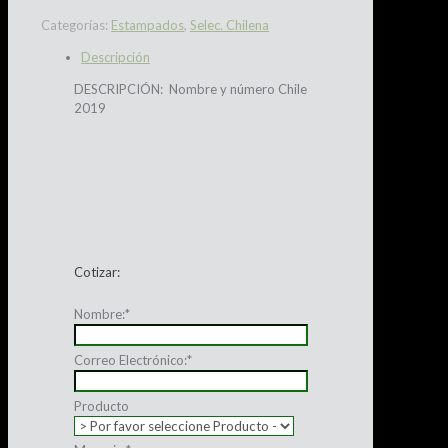
Categorías:
Estampados
,
Selec. Chilena
Descripción
DESCRIPCIÓN: Nombre y número Chile
2019
Cotizar:
Nombre:
*
Correo Electrónico:
*
Producto