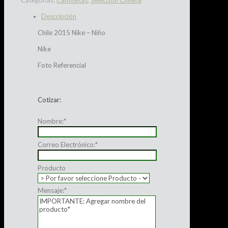
Categorías:
Camisetas
,
Seleccion Chilena
Descripción
Chile 2015 Nike – Niño
Nike
Foto Referencial
Cotizar:
Nombre:
*
Correo Electrónico:
*
Producto
Mensaje:
*