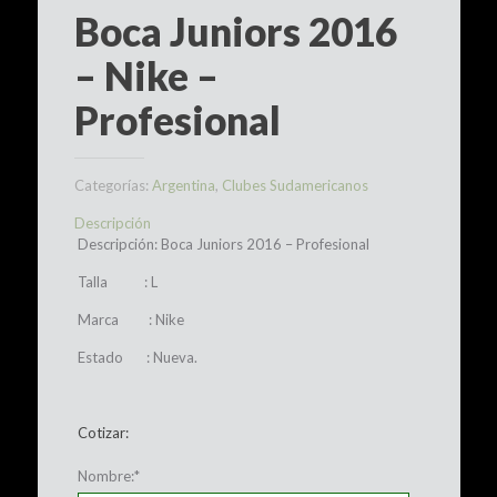
Boca Juniors 2016
– Nike –
Profesional
Categorías:
Argentina
,
Clubes Sudamericanos
Descripción
Descripción: Boca Juniors 2016 – Profesional
Talla : L
Marca : Nike
Estado : Nueva.
Cotizar:
Nombre:
*