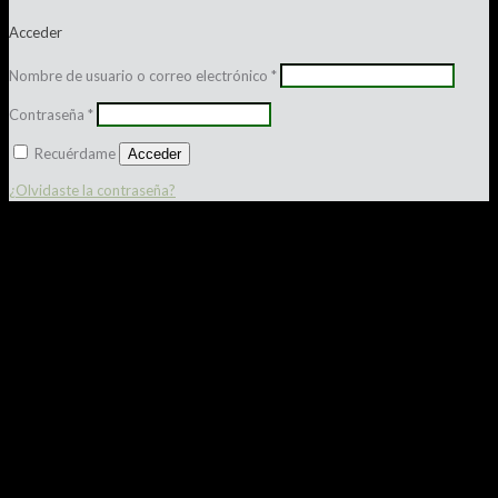
Acceder
Nombre de usuario o correo electrónico
*
Contraseña
*
Recuérdame
Acceder
¿Olvidaste la contraseña?