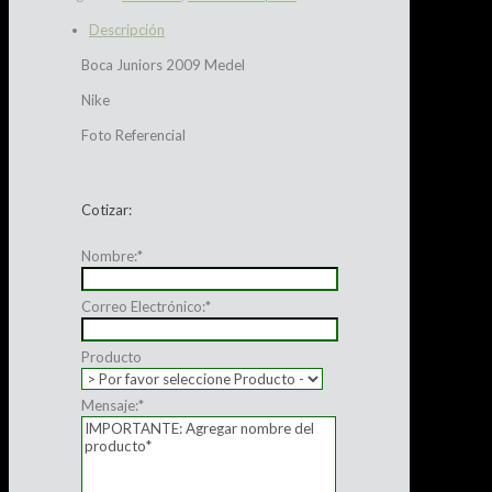
Descripción
Boca Juniors 2009 Medel
Nike
Foto Referencial
Cotizar:
Nombre:
*
Correo Electrónico:
*
Producto
Mensaje:
*