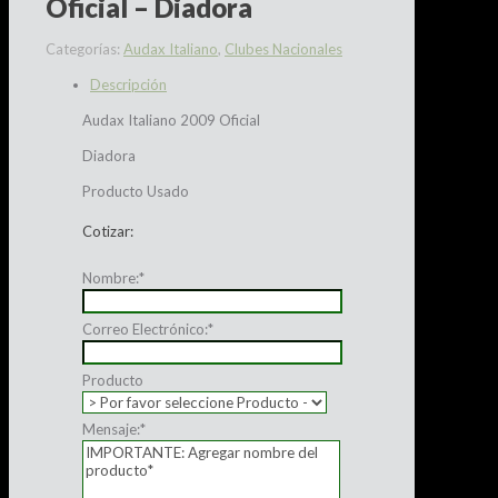
Oficial – Diadora
Categorías:
Audax Italiano
,
Clubes Nacionales
Descripción
Audax Italiano 2009 Oficial
Diadora
Producto Usado
Cotizar:
Nombre:
*
Correo Electrónico:
*
Producto
Mensaje:
*