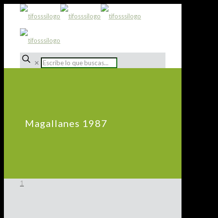
✕
Magallanes 1987
1