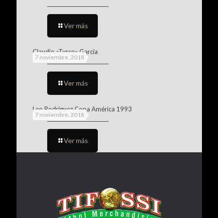
Ver más
Claudio «Turco» García
7 noviembre, 2018
Ver más
Leo Rodriguez Copa América 1993
7 noviembre, 2018
Ver más