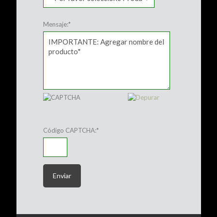
Mensaje:
*
Código CAPTCHA:
*