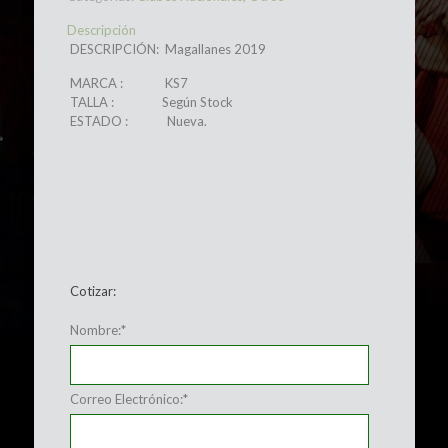
Descripción
DESCRIPCIÓN: Magallanes 2019
MARCA : KS7
TALLA : Según Stock
ESTADO : Nueva.
Cotizar:
Nombre:
*
Correo Electrónico:
*