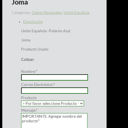
Joma
Categorías:
Clubes Nacionales
,
Union Española
Descripción
Unión Española -Polerón Azul
Joma
Producto Usado
Cotizar:
Nombre:
*
Correo Electrónico:
*
Producto
Mensaje:
*