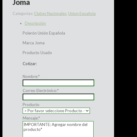
Joma
Categorías:
Clubes Nacionales
,
Union Española
Descripción
Polerón Unión Española
Marca Joma
Producto Usado
Cotizar:
Nombre:
*
Correo Electrónico:
*
Producto
Mensaje:
*