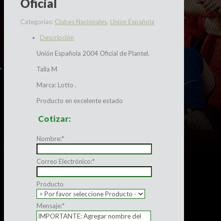
Oficial
Categorías:
Clubes Nacionales
,
Union Española
Descripción
Unión Española 2004 Oficial de Plantel.
Talla M
Marca: Lotto .
Producto en excelente estado
Cotizar:
Nombre:
*
Correo Electrónico:
*
Producto
Mensaje:
*