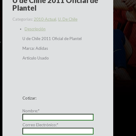
U de Chile 2011 Oficial de
Plantel
Categorías:
2010-Actual
,
U. De Chile
Descripción
U de Chile 2011 Oficial de Plantel
Marca: Adidas
Artículo Usado
Cotizar:
Nombre:
*
Correo Electrónico:
*