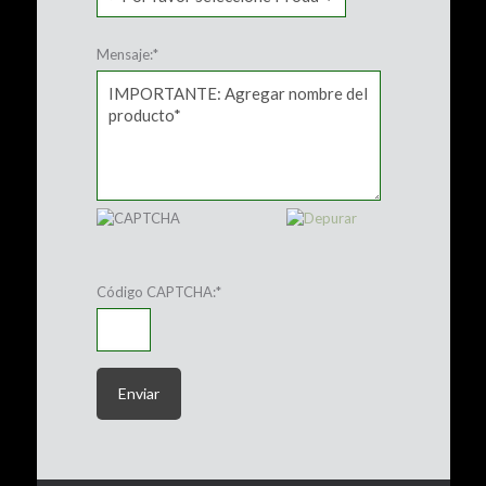
Mensaje:
*
Código CAPTCHA:
*