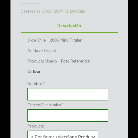
Categorías:
2000-2009
,
U. De Chile
Descripción
U de Chile – 2006 Niño Titular
Adidas – Cristal
Producto Usado – Foto Referencial
Cotizar:
Nombre:
*
Correo Electrónico:
*
Producto