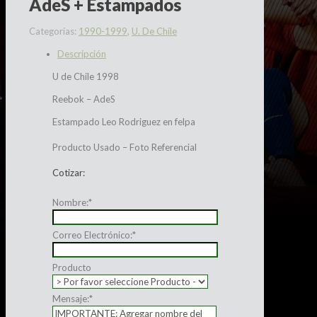
AdeS + Estampados
Categorías:
1990-1999
,
U. De Chile
Descripción
U de Chile 1998
Reebok – AdeS
Estampado Leo Rodriguez en felpa
Producto Usado – Foto Referencial
Cotizar:
Nombre:
*
Correo Electrónico:
*
Producto
Mensaje:
*