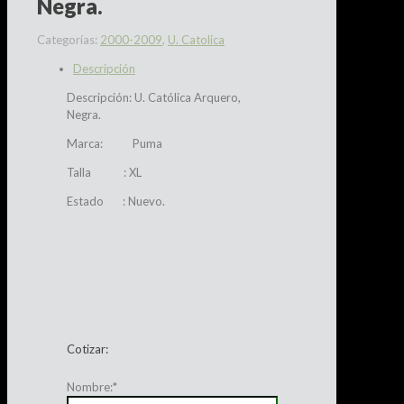
Negra.
Categorías:
2000-2009
,
U. Catolica
Descripción
Descripción: U. Católica Arquero,
Negra.
Marca: Puma
Talla : XL
Estado : Nuevo.
Cotizar:
Nombre:
*