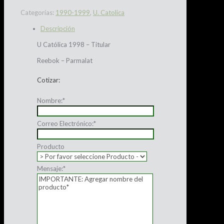
Categorías:
1990-1999
,
U. Catolica
Descripción
U Católica 1998 – Titular
Reebok – Parmalat
Cotizar:
Nombre:
*
Correo Electrónico:
*
Producto
Mensaje:
*