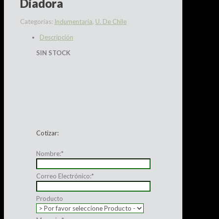
Diadora
Categorías:
Indumentaria
,
U. De Chile
Descripción
SIN STOCK
Cotizar:
Nombre:
*
Correo Electrónico:
*
Producto