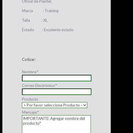
Oficial de Plantel.
Marca : Training
Talla : XL
Estado : Excelente estado
Cotizar:
Nombre:
*
Correo Electrónico:
*
Producto
Mensaje:
*