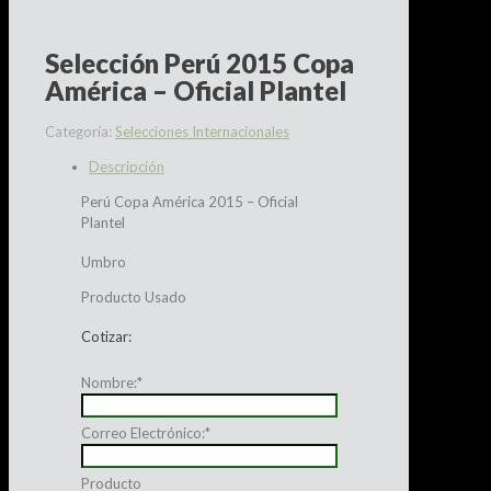
Selección Perú 2015 Copa
América – Oficial Plantel
Categoría:
Selecciones Internacionales
Descripción
Perú Copa América 2015 – Oficial
Plantel
Umbro
Producto Usado
Cotizar:
Nombre:
*
Correo Electrónico:
*
Producto