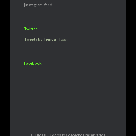
[instagram-feed]
Twitter
Tweets by TiendaTifossi
Facebook
®Tifossi - Todos los derechos reservados