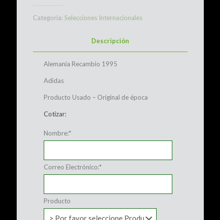
Categoría:
Selecciones Internacionales
Descripción
Alemania Recambio 1995
Adidas
Producto Usado – Original de época
Cotizar:
Nombre:
*
Correo Electrónico:
*
Producto