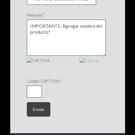
Mensaje:
*
Código CAPTCHA:
*