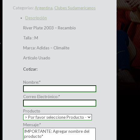
Categorías:
Argentina
,
Clubes Sudamericanos
Descripción
River Plate 2003 – Recambio
Talla : M
Marca: Adidas – Climalite
Artículo Usado
Cotizar:
Nombre:
*
Correo Electrónico:
*
Producto
Mensaje:
*