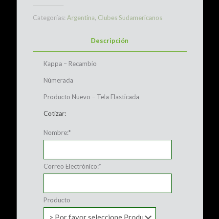
Categorías:
Argentina
,
Clubes Sudamericanos
Descripción
Kappa – Recambio
Númerada
Producto Nuevo – Tela Elasticada
Cotizar:
Nombre:
*
Correo Electrónico:
*
Producto