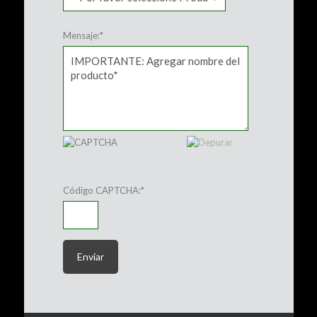
Mensaje:
*
Código CAPTCHA:
*