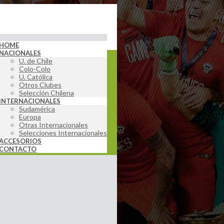
HOME
NACIONALES
U. de Chile
Colo-Colo
U. Católica
Otros Clubes
Selección Chilena
INTERNACIONALES
Sudamérica
Europa
Otras Internacionales
Selecciones Internacionales
ACCESORIOS
CONTACTO