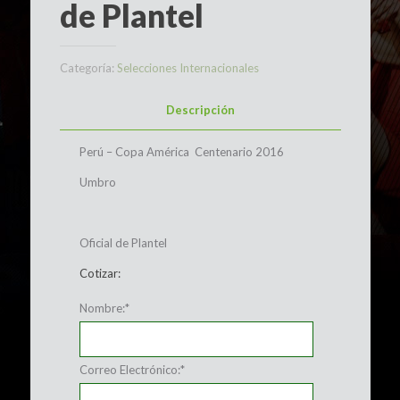
de Plantel
Categoría:
Selecciones Internacionales
Descripción
Perú – Copa América Centenario 2016
Umbro
Oficial de Plantel
Cotizar:
Nombre:
*
Correo Electrónico:
*