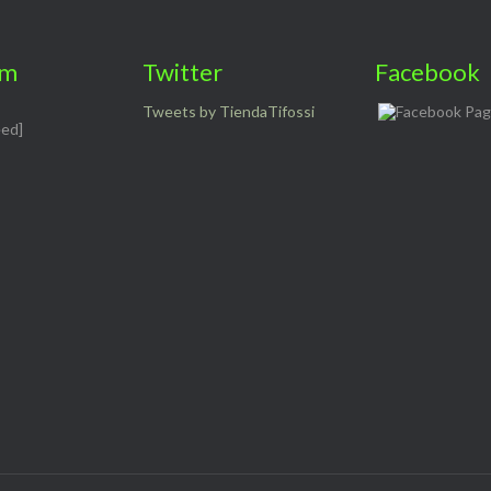
am
Twitter
Facebook
Tweets by TiendaTifossi
eed]