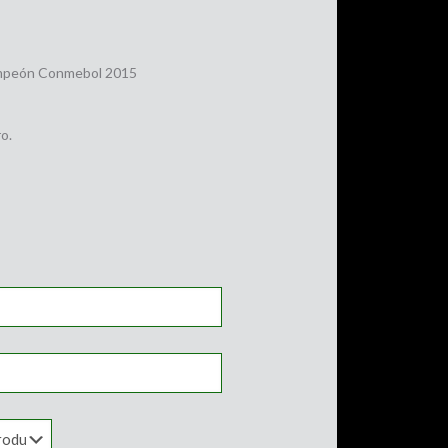
peón Conmebol 2015
o.