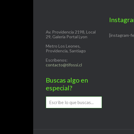
Instagr
Av. Providencia 2198, Local
[instagram-f
29, Galería Portal Lyon
Metro Los Leones,
Providencia, Santiago
Escríbenos:
contacto@tifossi.cl
Buscas algo en
especial?