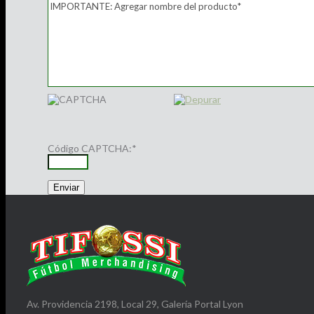
Código CAPTCHA:
*
Av. Providencia 2198, Local 29, Galería Portal Lyon