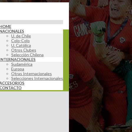
HOME
NACIONALES
U. de Chile
Colo-Colo
U. Católica
Otros Clubes
Selección Chilena
INTERNACIONALES
Sudamérica
Europa
Otras Internacionales
Selecciones Internacionales
ACCESORIOS
CONTACTO