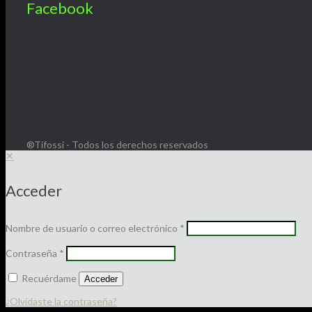
Facebook
®Tifossi - Todos los derechos reservados
✕
Acceder
Nombre de usuario o correo electrónico
*
Contraseña
*
Recuérdame
Acceder
¿Olvidaste la contraseña?