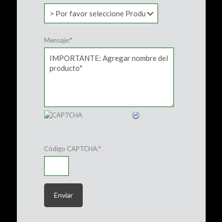
Mensaje:
*
Código CAPTCHA:
*