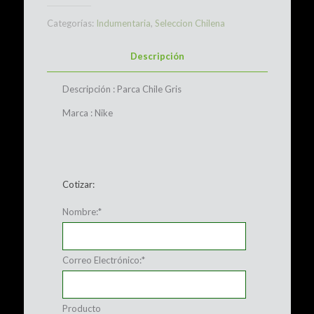
Categorías:
Indumentaria
,
Seleccion Chilena
Descripción
Descripción : Parca Chile Gris
Marca : Nike
Cotizar:
Nombre:
*
Correo Electrónico:
*
Producto