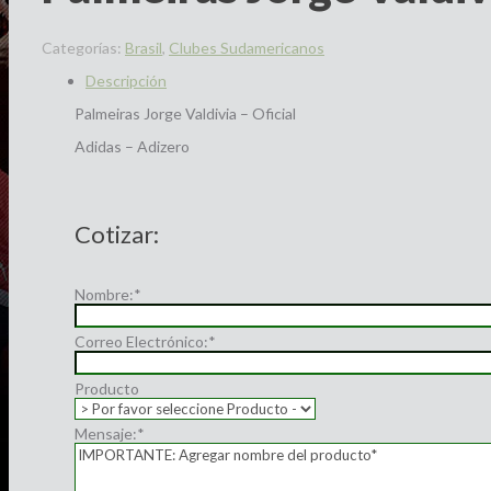
Categorías:
Brasil
,
Clubes Sudamericanos
Descripción
Palmeiras Jorge Valdivia – Oficial
Adidas – Adizero
Cotizar:
Nombre:
*
Correo Electrónico:
*
Producto
Mensaje:
*