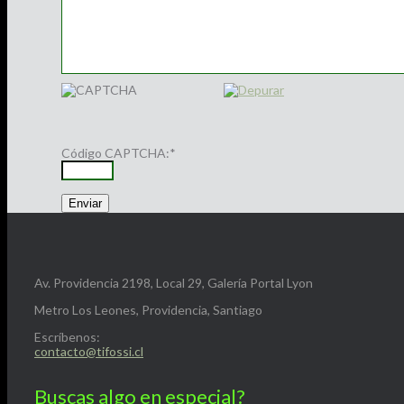
Código CAPTCHA:
*
Av. Providencia 2198, Local 29, Galería Portal Lyon
Metro Los Leones, Providencia, Santiago
Escríbenos:
contacto@tifossi.cl
Buscas algo en especial?