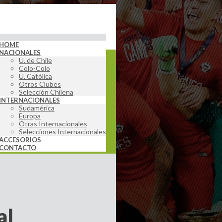
HOME
NACIONALES
U. de Chile
Colo-Colo
U. Católica
Otros Clubes
Selección Chilena
INTERNACIONALES
Sudamérica
Europa
Otras Internacionales
Selecciones Internacionales
ACCESORIOS
CONTACTO
al