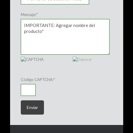
Mensaje:
*
Código CAPTCHA:
*