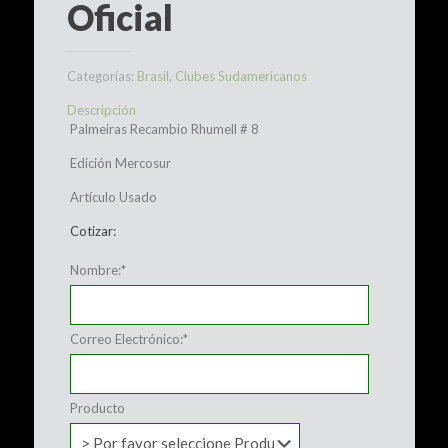
Oficial
Categorías:
Brasil
,
Clubes Sudamericanos
Descripción
Palmeiras Recambio Rhumell # 8
Edición Mercosur
Artículo Usado
Cotizar:
Nombre:
*
Correo Electrónico:
*
Producto