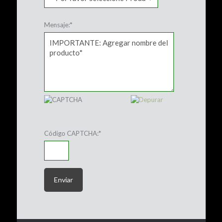
Mensaje:
*
Código CAPTCHA:
*