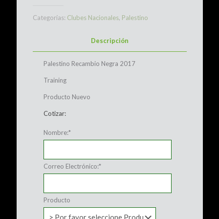
Categorías:
Clubes Nacionales
,
Palestino
Descripción
Palestino Recambio Negra 2017
Training
Producto Nuevo
Cotizar:
Nombre:
*
Correo Electrónico:
*
Producto