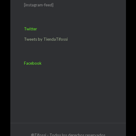
[instagram-feed]
Twitter
Tweets by TiendaTifossi
Facebook
®Tifossi - Todos los derechos reservados