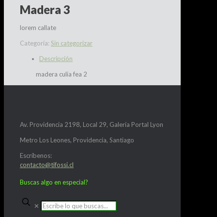
Madera 3
lorem callate
Categoría:
Sin categorizar
Descripción
madera culia fea 2
Av. Providencia 2198, Local 29, Galería Portal Lyon
Metro Los Leones, Providencia, Santiago
Escríbenos:
contacto@tifossi.cl
Buscas algo en especial?
✕